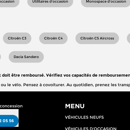
occasion
Utilitaires d'occasion
Monospace d'occasion
Citroën C3
Citroën C4
Citroën C5 Aircross
Dacia Sandero
t doit être remboursé. Vérifiez vos capacités de remboursemen
che ou le vélo. Pensez à covoiturer. Au quotidien, prenez les t
MENU
 concession
VÉHICULES NEUFS
2 05 56
VÉHICULES D'OCCASION