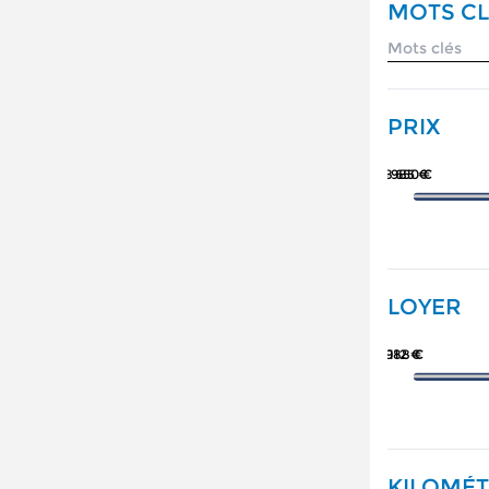
MOTS CL
PRIX
78 650 €
5 985 €
LOYER
988 €
112 €
KILOMÉ