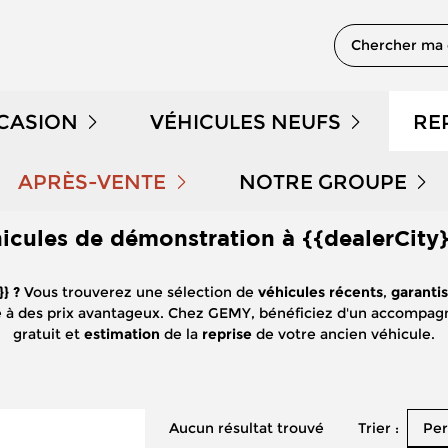
Chercher ma 
CCASION
VÉHICULES NEUFS
RE
 EN STOCK
NOTRE GAMME PEUGEOT
APRÈS-VENTE
NOTRE GROUPE
icules de démonstration à {{dealerCity}
PRENDRE RENDEZ-VOUS
QUI SOMMES NOUS 
DÉMONSTRATION
NOTRE GAMME CITROËN
}} ?
Vous trouverez une sélection de
véhicules récents
,
garanti
NOS OFFRES APRÈS-VENTE
NOUS REJOINDRE
LE KILOMÉTRAGE
NOTRE GAMME DS
e à des prix avantageux. Chez GEMY, bénéficiez d'un accompag
gratuit et
estimation
de la
reprise
de votre ancien véhicule.
ENTRETIEN ET RÉPARATION
NOS ACTUALITÉS
 HYBRIDES
NOTRE GAMME RENAULT
ENTRETIEN VÉHICULE ÉLECTRIQUE
PARRAINAGE GEMY
NOTRE GAMME DACIA
Trier :
Aucun résultat trouvé
Per