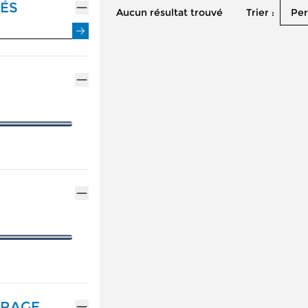
ÉS
Trier :
Aucun résultat trouvé
Per
ENTRETIEN VÉHICULE HYBRIDE
ASSURANCES GEMY
NOTRE GAMME ALPINE
MÉCANIQUE ET CARROSSERIE
FINANCEMENT GEM
RÉSERVEZ UN ESSAI
CONTACTEZ UN MÉ
DÉCOUVREZ L'ÉLECTRIQUE
DÉCOUVREZ L'HYBRIDE
TRAGE