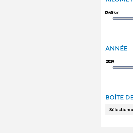
741 445 km
0 km
ANNÉE
2027
2014
BOÎTE DE
Sélectionn