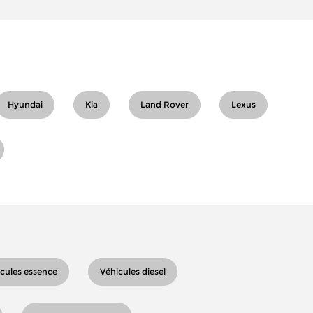
Hyundai
Kia
Land Rover
Lexus
cules essence
Véhicules diesel