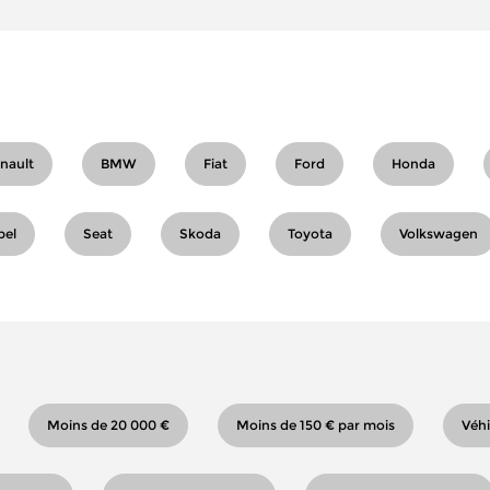
nault
BMW
Fiat
Ford
Honda
pel
Seat
Skoda
Toyota
Volkswagen
Moins de 20 000 €
Moins de 150 € par mois
Véhi