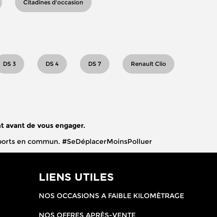
Citadines d'occasion
DS 3
DS 4
DS 7
Renault Clio
t avant de vous engager.
ransports en commun. #SeDéplacerMoinsPolluer
LIENS UTILES
NOS OCCASIONS A FAIBLE KILOMÈTRAGE
NOS OFFRES APRÈS-VENTE