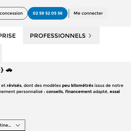
concession
02 59 52 05 56
Me connecter
PRISE
PROFESSIONNELS
UTILITAIRES D'OCCASION
} 🚗
?
NOS SERVICES AUX PRO
s
et
révisés
, dont des modèles
peu kilométrés
issus de notre
CONTACTEZ UN CONSEILLER
nement personnalisé :
conseils
,
financement
adapté,
essai
"PRO"
tinence