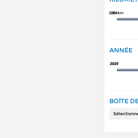
162 251 km
0 km
ANNÉE
2027
2014
BOÎTE DE
Sélectionn