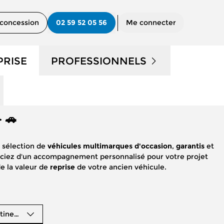
concession
02 59 52 05 56
Me connecter
PRISE
PROFESSIONNELS
UTILITAIRES D'OCCASION
 🚗
?
NOS SERVICES AUX PRO
 sélection de
véhicules multimarques d'occasion
,
garantis
et
CONTACTEZ UN CONSEILLER
ficiez d'un accompagnement personnalisé pour votre projet
"PRO"
e la valeur de
reprise
de votre ancien véhicule.
tinence