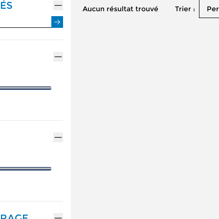
ÉS
Trier :
Aucun résultat trouvé
Per
ENTRETIEN VÉHICULE HYBRIDE
ASSURANCES GEMY
NOTRE GAMME ALPINE
MÉCANIQUE ET CARROSSERIE
FINANCEMENT GEM
RÉSERVEZ UN ESSAI
CONTACTEZ UN MÉ
DÉCOUVREZ L'ÉLECTRIQUE
DÉCOUVREZ L'HYBRIDE
TRAGE