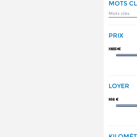
MOTS CL
PRIX
78 650 €
5 985 €
LOYER
988 €
102 €
KILOMÉ