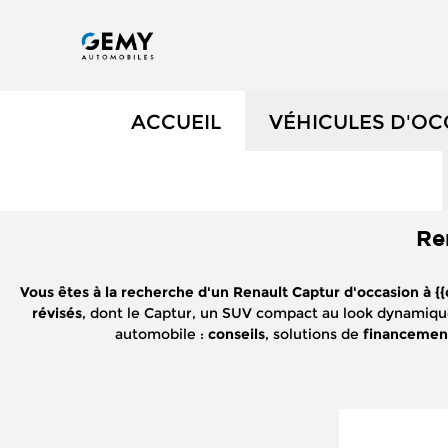
ACCUEIL
VÉHICULES D'O
NOS OCCASIONS
Re
VÉHICULES DE 
Vous êtes à la recherche d'un Renault Captur d'occasion à {{d
OCCASIONS FAIB
révisés
, dont le Captur, un SUV compact au look dynamiqu
automobile :
conseils
, solutions de
financeme
ÉLECTRIQUES ET
NOS SERVICES