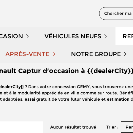
Chercher ma 
CCASION
VÉHICULES NEUFS
RE
 EN STOCK
NOTRE GAMME PEUGEOT
APRÈS-VENTE
NOTRE GROUPE
nault Captur d'occasion à {{dealerCity}}
PRENDRE RENDEZ-VOUS
QUI SOMMES NOUS 
DÉMONSTRATION
NOTRE GAMME CITROËN
ealerCity}} ?
Dans votre concession GEMY, vous trouverez une
NOS OFFRES APRÈS-VENTE
NOUS REJOINDRE
LE KILOMÉTRAGE
NOTRE GAMME DS
e et à la modularité appréciée en ville comme sur route. Béné
nt
adaptées,
essai
gratuit de votre futur véhicule et
estimation
d
ENTRETIEN ET RÉPARATION
NOS ACTUALITÉS
 HYBRIDES
NOTRE GAMME RENAULT
ENTRETIEN VÉHICULE ÉLECTRIQUE
PARRAINAGE GEMY
NOTRE GAMME DACIA
Trier :
Aucun résultat trouvé
Per