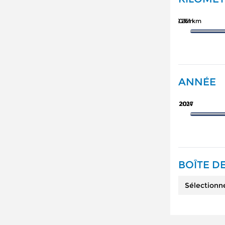
162 251 km
0 km
ANNÉE
2027
2014
BOÎTE DE
Sélectionn