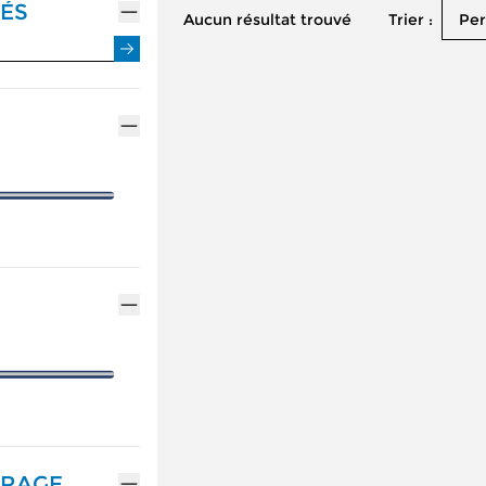
ÉS
Trier :
Aucun résultat trouvé
Per
ENTRETIEN VÉHICULE HYBRIDE
ASSURANCES GEMY
NOTRE GAMME ALPINE
MÉCANIQUE ET CARROSSERIE
FINANCEMENT GEM
RÉSERVEZ UN ESSAI
CONTACTEZ UN MÉ
DÉCOUVREZ L'ÉLECTRIQUE
DÉCOUVREZ L'HYBRIDE
TRAGE