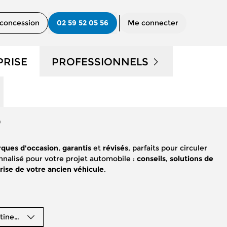
concession
02 59 52 05 56
Me connecter
PRISE
PROFESSIONNELS
UTILITAIRES D'OCCASION

?
NOS SERVICES AUX PRO
ques d'occasion
,
garantis
et
révisés
, parfaits pour circuler
CONTACTEZ UN CONSEILLER
nnalisé pour votre projet automobile :
conseils
,
solutions de
"PRO"
rise de votre ancien véhicule
.
tinence