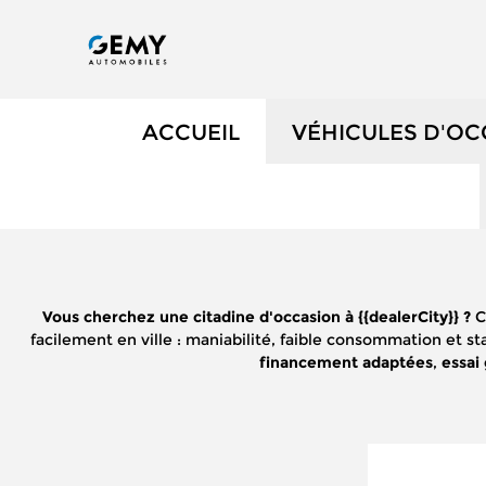
ACCUEIL
VÉHICULES D'O
NOS OCCASIONS
VÉHICULES DE 
Vous cherchez une citadine d'occasion à {{dealerCity}} ?
C
OCCASIONS FAIB
facilement en ville : maniabilité, faible consommation et 
financement adaptées
,
essai
ÉLECTRIQUES ET
NOS SERVICES