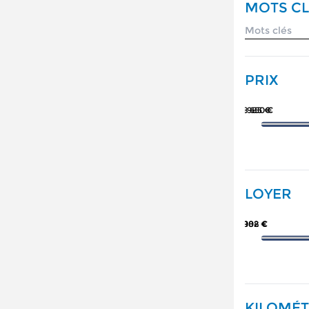
MOTS CL
PRIX
78 650 €
5 985 €
LOYER
988 €
102 €
KILOMÉ