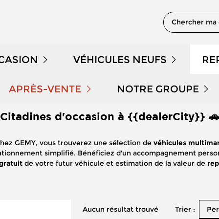
Chercher ma 
CCASION
VÉHICULES NEUFS
RE
 EN STOCK
NOTRE GAMME PEUGEOT
APRÈS-VENTE
NOTRE GROUPE
Citadines d'occasion à {{dealerCity}} 
PRENDRE RENDEZ-VOUS
QUI SOMMES NOUS 
DÉMONSTRATION
NOTRE GAMME CITROËN
hez GEMY, vous trouverez une sélection de
véhicules multimar
NOS OFFRES APRÈS-VENTE
NOUS REJOINDRE
LE KILOMÉTRAGE
NOTRE GAMME DS
stationnement simplifié. Bénéficiez d'un accompagnement perso
 gratuit
de votre futur véhicule et estimation de la valeur de
rep
ENTRETIEN ET RÉPARATION
NOS ACTUALITÉS
 HYBRIDES
NOTRE GAMME RENAULT
ENTRETIEN VÉHICULE ÉLECTRIQUE
PARRAINAGE GEMY
NOTRE GAMME DACIA
Trier :
Aucun résultat trouvé
Per