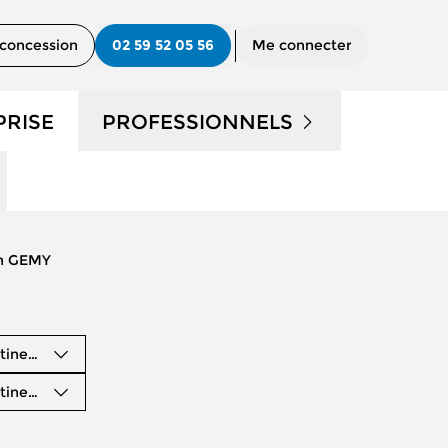
concession
02 59 52 05 56
Me connecter
PRISE
PROFESSIONNELS
UTILITAIRES D'OCCASION
?
NOS SERVICES AUX PRO
on GEMY
CONTACTEZ UN CONSEILLER
"PRO"
tinence
tinence