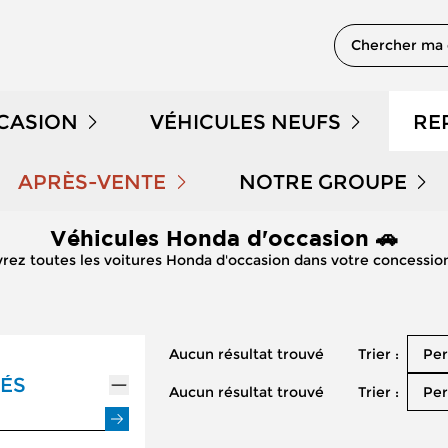
Chercher ma 
CCASION
VÉHICULES NEUFS
RE
 EN STOCK
NOTRE GAMME PEUGEOT
APRÈS-VENTE
NOTRE GROUPE
Véhicules Honda d'occasion 🚗
PRENDRE RENDEZ-VOUS
QUI SOMMES NOUS 
DÉMONSTRATION
NOTRE GAMME CITROËN
rez toutes les voitures Honda d'occasion dans votre concessi
NOS OFFRES APRÈS-VENTE
NOUS REJOINDRE
LE KILOMÉTRAGE
NOTRE GAMME DS
Trier :
Aucun résultat trouvé
Per
ENTRETIEN ET RÉPARATION
NOS ACTUALITÉS
 HYBRIDES
NOTRE GAMME RENAULT
ÉS
Trier :
Aucun résultat trouvé
Per
ENTRETIEN VÉHICULE ÉLECTRIQUE
PARRAINAGE GEMY
NOTRE GAMME DACIA