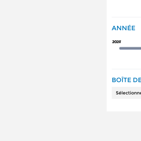
ANNÉE
2027
2014
BOÎTE DE
Sélectionn