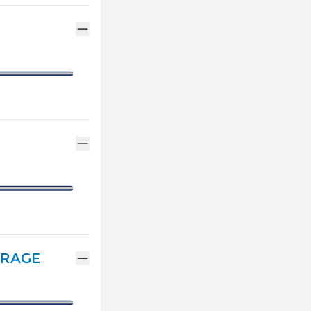
ENTRETIEN VÉHICULE HYBRIDE
ASSURANCES GEMY
NOTRE GAMME ALPINE
MÉCANIQUE ET CARROSSERIE
FINANCEMENT GEM
RÉSERVEZ UN ESSAI
CONTACTEZ UN MÉ
DÉCOUVREZ L'ÉLECTRIQUE
DÉCOUVREZ L'HYBRIDE
TRAGE