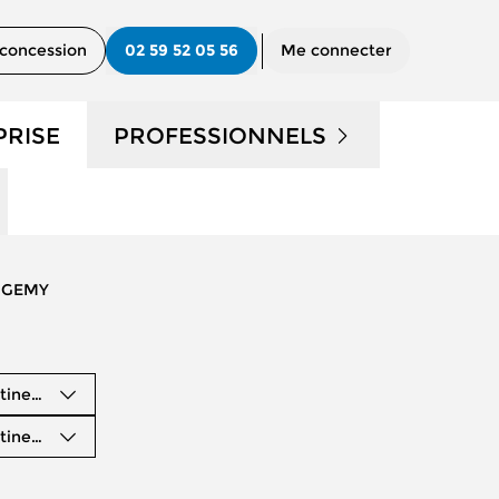
concession
02 59 52 05 56
Me connecter
PRISE
PROFESSIONNELS
UTILITAIRES D'OCCASION
?
NOS SERVICES AUX PRO
n GEMY
CONTACTEZ UN CONSEILLER
"PRO"
tinence
tinence