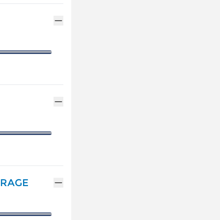
ENTRETIEN VÉHICULE HYBRIDE
ASSURANCES GEMY
NOTRE GAMME ALPINE
MÉCANIQUE ET CARROSSERIE
FINANCEMENT GEM
RÉSERVEZ UN ESSAI
CONTACTEZ UN MÉ
DÉCOUVREZ L'ÉLECTRIQUE
DÉCOUVREZ L'HYBRIDE
TRAGE