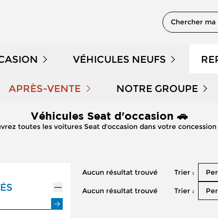
Chercher ma 
CCASION
VÉHICULES NEUFS
RE
 EN STOCK
NOTRE GAMME PEUGEOT
APRÈS-VENTE
NOTRE GROUPE
Véhicules Seat d'occasion 🚗
PRENDRE RENDEZ-VOUS
QUI SOMMES NOUS 
DÉMONSTRATION
NOTRE GAMME CITROËN
vrez toutes les voitures Seat d'occasion dans votre concessio
NOS OFFRES APRÈS-VENTE
NOUS REJOINDRE
LE KILOMÉTRAGE
NOTRE GAMME DS
Trier :
Aucun résultat trouvé
Per
ENTRETIEN ET RÉPARATION
NOS ACTUALITÉS
 HYBRIDES
NOTRE GAMME RENAULT
ÉS
Trier :
Aucun résultat trouvé
Per
ENTRETIEN VÉHICULE ÉLECTRIQUE
PARRAINAGE GEMY
NOTRE GAMME DACIA