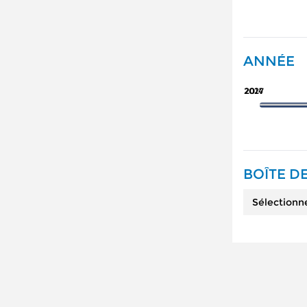
ANNÉE
2027
2014
BOÎTE DE
Sélectionn