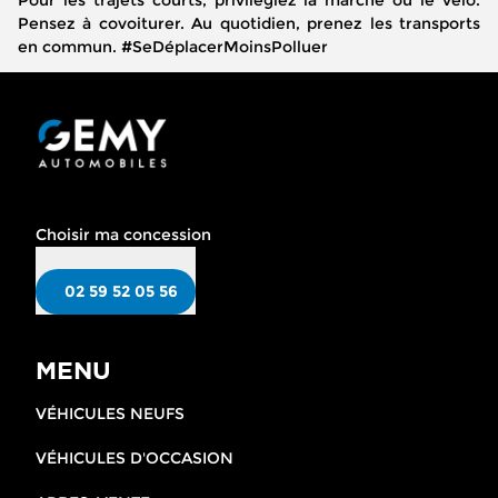
Pour les trajets courts, privilégiez la marche ou le vélo.
Pensez à covoiturer. Au quotidien, prenez les transports
en commun. #SeDéplacerMoinsPolluer
Choisir ma concession
02 59 52 05 56
MENU
VÉHICULES NEUFS
VÉHICULES D'OCCASION