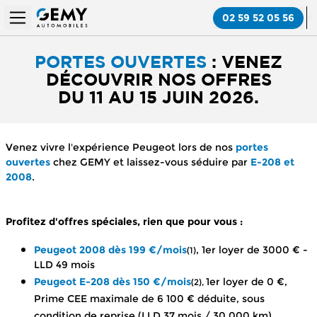
02 59 52 05 56
PORTES OUVERTES
:
VENEZ
DÉCOUVRIR NOS OFFRES
DU 11 AU 15 JUIN 2026.
Venez vivre l'expérience Peugeot lors de nos
portes
ouvertes
chez GEMY et laissez-vous séduire par
E-208 et
2008
.
Profitez d'offres spéciales, rien que pour vous :
Peugeot 2008
dès 199 €/mois
, 1er loyer de 3000 € -
(1)
LLD 49 mois
Peugeot E-208
dès 150 €/mois
1er loyer de 0 €,
(2),
Prime CEE maximale de 6 100 € déduite, sous
condition de reprise (LLD 37 mois / 30 000 km)