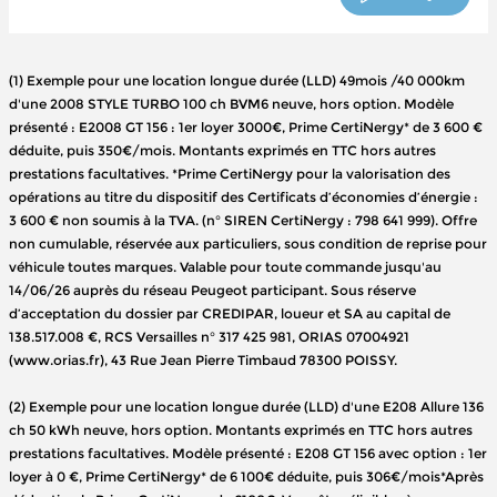
(1) Exemple pour une location longue durée (LLD) 49mois /40 000km
d'une 2008 STYLE TURBO 100 ch BVM6 neuve, hors option. Modèle
présenté : E2008 GT 156 : 1er loyer 3000€, Prime CertiNergy* de 3 600 €
déduite, puis 350€/mois. Montants exprimés en TTC hors autres
prestations facultatives. *Prime CertiNergy pour la valorisation des
opérations au titre du dispositif des Certificats d’économies d’énergie :
3 600 € non soumis à la TVA. (n° SIREN CertiNergy : 798 641 999). Offre
non cumulable, réservée aux particuliers, sous condition de reprise pour
véhicule toutes marques. Valable pour toute commande jusqu'au
14/06/26 auprès du réseau Peugeot participant. Sous réserve
d’acceptation du dossier par CREDIPAR, loueur et SA au capital de
138.517.008 €, RCS Versailles n° 317 425 981, ORIAS 07004921
(www.orias.fr), 43 Rue Jean Pierre Timbaud 78300 POISSY.
(2) Exemple pour une location longue durée (LLD) d'une E208 Allure 136
ch 50 kWh neuve, hors option. Montants exprimés en TTC hors autres
prestations facultatives. Modèle présenté : E208 GT 156 avec option : 1er
loyer à 0 €, Prime CertiNergy* de 6 100€ déduite, puis 306€/mois*Après