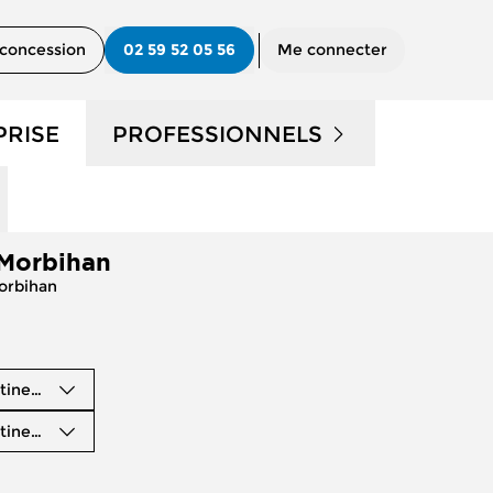
concession
02 59 52 05 56
Me connecter
PRISE
PROFESSIONNELS
UTILITAIRES D'OCCASION
 Morbihan
?
NOS SERVICES AUX PRO
Morbihan
CONTACTEZ UN CONSEILLER
"PRO"
tinence
tinence