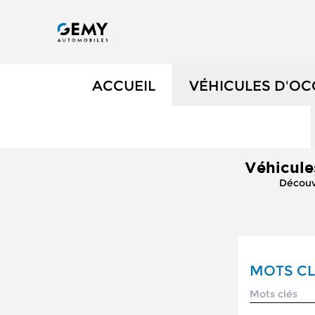
ACCUEIL
VÉHICULES D'O
NOS OCCASIONS
Véhicule
VÉHICULES DE 
Découvr
OCCASIONS FAIB
ÉLECTRIQUES ET
MOTS CL
NOS SERVICES