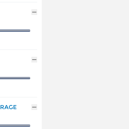
ENTRETIEN VÉHICULE HYBRIDE
ASSURANCES GEMY
NOTRE GAMME ALPINE
MÉCANIQUE ET CARROSSERIE
FINANCEMENT GEM
RÉSERVEZ UN ESSAI
CONTACTEZ UN MÉ
DÉCOUVREZ L'ÉLECTRIQUE
DÉCOUVREZ L'HYBRIDE
TRAGE