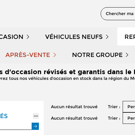
Chercher ma 
CCASION
VÉHICULES NEUFS
RE
 EN STOCK
NOTRE GAMME PEUGEOT
APRÈS-VENTE
NOTRE GROUPE
s d'occasion révisés et garantis dans le
PRENDRE RENDEZ-VOUS
QUI SOMMES NOUS 
DÉMONSTRATION
NOTRE GAMME CITROËN
ez tous nos véhicules d'occasion en stock dans la région du 
NOS OFFRES APRÈS-VENTE
NOUS REJOINDRE
LE KILOMÉTRAGE
NOTRE GAMME DS
Trier :
Aucun résultat trouvé
Per
ENTRETIEN ET RÉPARATION
NOS ACTUALITÉS
 HYBRIDES
NOTRE GAMME RENAULT
ÉS
Trier :
Aucun résultat trouvé
Per
ENTRETIEN VÉHICULE ÉLECTRIQUE
PARRAINAGE GEMY
NOTRE GAMME DACIA