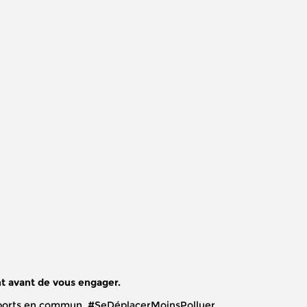
t avant de vous engager.
ransports en commun. #SeDéplacerMoinsPolluer