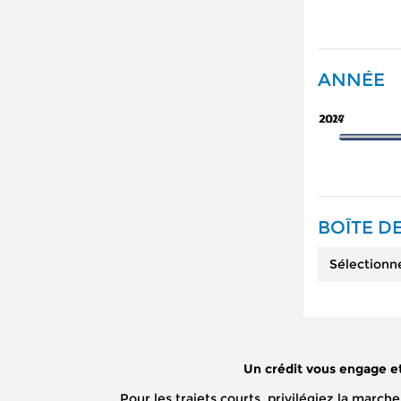
ANNÉE
2027
2014
BOÎTE DE
Sélectionn
Un crédit vous engage e
Pour les trajets courts, privilégiez la mar