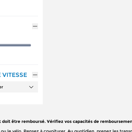
 VITESSE
er
t doit être remboursé. Vérifiez vos capacités de remboursemen
che ou le vélo. Pensez à covoiturer. Au quotidien, prenez les t