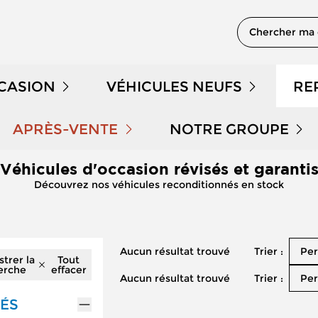
Chercher ma 
CCASION
VÉHICULES NEUFS
RE
 EN STOCK
NOTRE GAMME PEUGEOT
APRÈS-VENTE
NOTRE GROUPE
Véhicules d'occasion révisés et garanti
PRENDRE RENDEZ-VOUS
QUI SOMMES NOUS 
DÉMONSTRATION
NOTRE GAMME CITROËN
Découvrez nos véhicules reconditionnés en stock
NOS OFFRES APRÈS-VENTE
NOUS REJOINDRE
LE KILOMÉTRAGE
NOTRE GAMME DS
Trier :
Aucun résultat trouvé
Per
ENTRETIEN ET RÉPARATION
NOS ACTUALITÉS
 HYBRIDES
NOTRE GAMME RENAULT
strer la
Tout
erche
effacer
Trier :
Aucun résultat trouvé
Per
ENTRETIEN VÉHICULE ÉLECTRIQUE
PARRAINAGE GEMY
NOTRE GAMME DACIA
ÉS