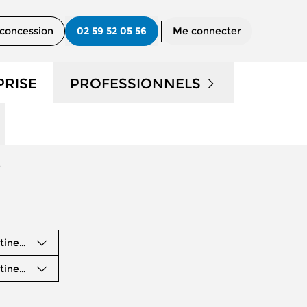
concession
02 59 52 05 56
Me connecter
PRISE
PROFESSIONNELS
UTILITAIRES D'OCCASION
s
?
NOS SERVICES AUX PRO
CONTACTEZ UN CONSEILLER
"PRO"
tinence
tinence