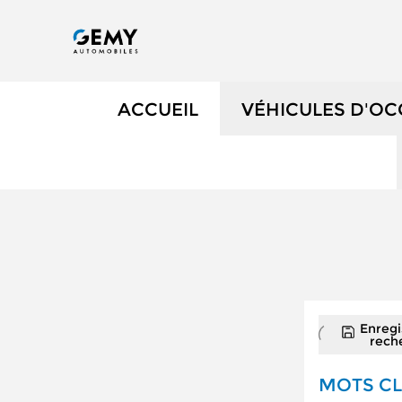
ACCUEIL
VÉHICULES D'O
NOS OCCASIONS
VÉHICULES DE 
OCCASIONS FAIB
ÉLECTRIQUES ET
Enregi
rech
NOS SERVICES
MOTS CL