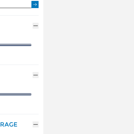
ENTRETIEN VÉHICULE HYBRIDE
ASSURANCES GEMY
NOTRE GAMME ALPINE
MÉCANIQUE ET CARROSSERIE
FINANCEMENT GEM
RÉSERVEZ UN ESSAI
CONTACTEZ UN MÉ
DÉCOUVREZ L'ÉLECTRIQUE
DÉCOUVREZ L'HYBRIDE
TRAGE