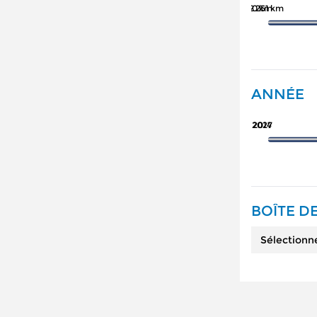
162 251 km
0 km
ANNÉE
2027
2014
BOÎTE DE
Sélectionn